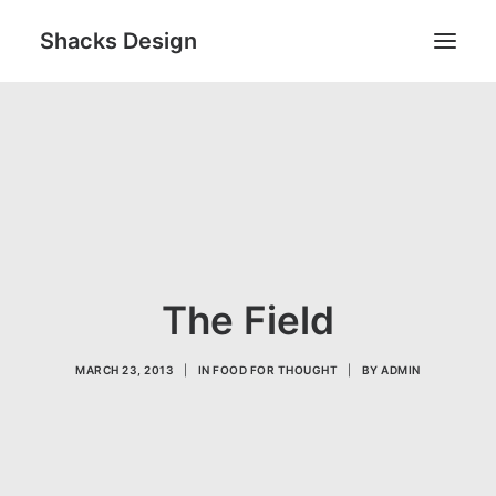
Shacks Design
Home
Services
Works
About
Contact
The Field
Search
MARCH 23, 2013
|
IN
FOOD FOR THOUGHT
|
BY
ADMIN